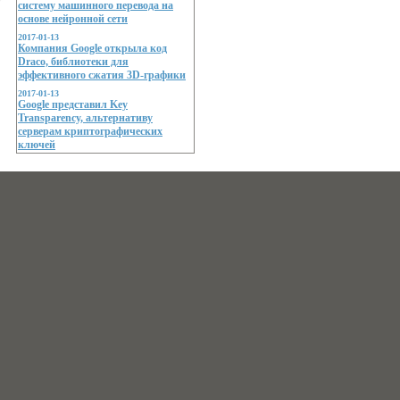
систему машинного перевода на
основе нейронной сети
2017-01-13
Компания Google открыла код
Draco, библиотеки для
эффективного сжатия 3D-графики
2017-01-13
Google представил Key
Transparency, альтернативу
серверам криптографических
ключей