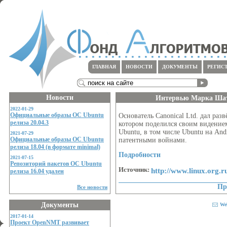
ГЛАВНАЯ
НОВОСТИ
ДОКУМЕНТЫ
РЕГИС
Новости
Интервью Марка Шат
2022-01-29
Официальные образы ОС Ubuntu
Основатель Canonical Ltd. дал раз
релиза 20.04.3
котором поделился своим видение
Ubuntu, в том числе Ubuntu на And
2021-07-29
Официальные образы ОС Ubuntu
патентными войнами.
релиза 18.04 (в формате minimal)
Подробности
2021-07-15
Репозиторий пакетов ОС Ubuntu
Источник:
http://www.linux.org.
релиза 16.04 удален
Пр
Все новости
Документы
We
2017-01-14
Проект OpenNMT развивает