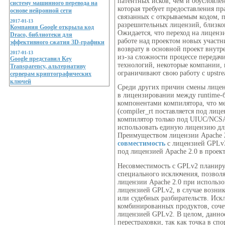
патентных исков, чем и обусловле
систему машинного перевода на
которая требует предоставления пр
основе нейронной сети
связанных с открываемым кодом, п
2017-01-13
разрешительных лицензий, близк
Компания Google открыла код
Ожидается, что переход на лиценз
Draco, библиотеки для
работе над проектом новых участн
эффективного сжатия 3D-графики
возврату в основной проект внутр
2017-01-13
из-за сложности процессе переда
Google представил Key
технологий, некоторые компании
Transparency, альтернативу
ограничивают свою работу с upstre
серверам криптографических
ключей
Среди других причин смены лицен
в лицензировании между runtime-
компонентами компилятора, что ме
(compiler_rt поставляется под ли
компилятор только под UIUC/NCSA)
использовать единую лицензию для
Преимуществом лицензии Apache 2
совместимость
с лицензией GPLv3
под лицензией Apache 2.0 в проек
Несовместимость с GPLv2 планируе
специального исключения, позвол
лицензии Apache 2.0 при использ
лицензией GPLv2, в случае возни
или судебных разбирательств. Иск
комбинированных продуктов, соч
лицензией GPLv2. В целом, данное
перестраховки, так как точка в сп