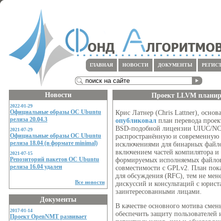
ГЛАВНАЯ
НОВОСТИ
ДОКУМЕНТЫ
РЕГИС
Новости
Проект LLVM планир
2022-01-29
Официальные образы ОС Ubuntu
Крис Латнер (Chris Lattner), осно
релиза 20.04.3
опубликовал
план перевода проек
BSD-подобной лицензии UIUC/NCSA
2021-07-29
Официальные образы ОС Ubuntu
распространённую и современную 
релиза 18.04 (в формате minimal)
исключениями для бинарных файл
включением частей компилятора и 
2021-07-15
Репозиторий пакетов ОС Ubuntu
формируемых исполняемых файлов,
релиза 16.04 удален
совместимости с GPLv2. План пок
для обсуждения (RFC), тем не мене
Все новости
дискуссий и консультаций с юрис
заинтересованными лицами.
Документы
В качестве основного мотива смен
2017-01-14
обеспечить защиту пользователей 
Проект OpenNMT развивает