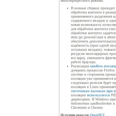
многопроцессного режима:
В ночных сборках проходит
обработки контента в разны
применяемого разделения на
содержимого вкладок и оди
новая возможность позволяе
для обработки контента (чи
обработки контента задаётс
dom.ipc.processCount в abou
обеспечить дополнительную
надёжность (крах одной вкл
остальных вкладок), повыси
ресурсов многоядерных проц
все ядра), уменьшить фраг
работе браузера.
Реализация
sandbox-изоля
дочерних процессов Firefox
системе и сторонним процес
изоляция уже применяется 
следующих релизов будет п
изоляции в Linux применяет
системным вызовам
при 
изоляции
используются
PID
директорию. В Windows при
библиотеки sandboxbroker и 
Chromium и Chrome.
Источник новости:
OpenNET