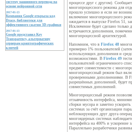
систему машинного перевода на
процессе друг с другом). Сообщает
основе нейронной сети
многопроцессного режима для отд
прошло успешно и если не возник
2017-01-13
Компания Google открыла код
включение многопроцессного режи
Draco, библиотеки для
ожидается в выпуске Firefox 51, з
эффективного сжатия 3D-графики
Исключение будет сделано только 
встречаются дополнения, помеченн
2017-01-13
Google представил Key
многопроцессной архитектурой.
Transparency, альтернативу
серверам криптографических
Напомним, что в
Firefox 48
многоп
ключей
примерно 1% пользователей (затем
использующих дополнения и средс
возможностями. В
Firefox 49
тести
пользователей ограниченного спи
предмет совместимости с многоп
многопроцессный режим был включ
проверенными дополнениями. В Fir
разрешённых дополнений, будет п
совместимых дополнений.
Многопроцессный режим позволяет
отзывчивость интерфейса, миними
сборки мусора и заметно ускорить
системах за счёт организации пар
неблокирующих друг друга операци
многоядерных системах наблюдает
интерфейса на 400% и ускорение з
Параллельно разработчики развив