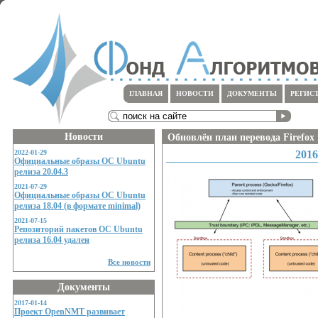
ГЛАВНАЯ
НОВОСТИ
ДОКУМЕНТЫ
РЕГИС
Новости
Обновлён план перевода Firefox
2016
2022-01-29
Официальные образы ОС Ubuntu
релиза 20.04.3
2021-07-29
Официальные образы ОС Ubuntu
релиза 18.04 (в формате minimal)
2021-07-15
Репозиторий пакетов ОС Ubuntu
релиза 16.04 удален
Все новости
Документы
2017-01-14
Проект OpenNMT развивает