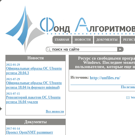
ГЛАВНАЯ
НОВОСТИ
ДОКУМЕНТЫ
РЕГИС
Новости
Ресурс со свободными програ
Windows. Последнее може
2022-01-29
пользователям, которые еще н
Официальные образы ОС Ubuntu
релиза 20.04.3
Источник:
http://unfiles.ru/
2021-07-29
Официальные образы ОС Ubuntu
Полезн
релиза 18.04 (в формате minimal)
2021-07-15
Репозиторий пакетов ОС Ubuntu
We
релиза 16.04 удален
Все новости
Документы
2017-01-14
Проект OpenNMT развивает