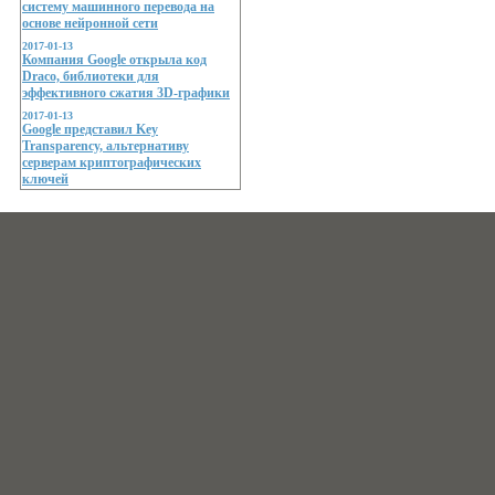
систему машинного перевода на
основе нейронной сети
2017-01-13
Компания Google открыла код
Draco, библиотеки для
эффективного сжатия 3D-графики
2017-01-13
Google представил Key
Transparency, альтернативу
серверам криптографических
ключей