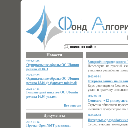
Новости
2022-01-29
Завершён перевод книги "
Официальные образы ОС Ubuntu
Переведена на русский яз
релиза 20.04.3
участника разработки проект
2021-07-29
2012-09-01
Официальные образы ОС Ubuntu
Открыта запись на онлай
релиза 18.04 (в формате minimal)
Курс размещен на Coursera,
2021-07-15
уклон в практику использов
Репозиторий пакетов ОС Ubuntu
2012-07-30
релиза 16.04 удален
Coursera: +12 университе
Серьёзно обновился проект
Все новости
именитых профессоров по IT
Документы
2012-07-18
Интервью с разработчико
2017-01-14
Существующие менеджеры 
Проект OpenNMT развивает