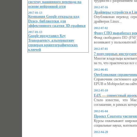
трудности с разрешением за
систему машинного перевода на
основе нейронной сети
2012-07-16
Драйверы устройств в Li
2017-01-13
Компания Google открыла код
Опубликован перевод сери
Draco, библиотеки для
драйверах Linux...
эффективного сжатия 3D-графики
2012-07-02
2017-01-13
Фонд СПО выработал реко
Google представил Key
Фонд cвободного ПО (FSF)
Transparency, альтернативу
возникают у пользователей 
серверам криптографических
2012-07-01
ключей
7 популярных инструмен
Многие владельцы компьюте
на то, что практически все 
2012-06-05
Опубликован справочник
Справочник системного адм
EPUB и Mobipocket на сайте 
2012-05-10
EdX — совместный проект
Стало известно, что Мас
соглашение, в рамках которо
2012-05-04
Проект Сoursera увеличи
Курсы охватывают широкий
социальные науки, математик
2012-04-20