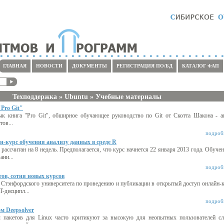
ГЛАВНАЯ
НОВОСТИ
ДОКУМЕНТЫ
РЕГИСТРАЦИЯ ПО/БД
КАТАЛОГ ФАП
Техподдержка » Ubuntu » Учебные материалы
Pro Git"
ык книга "Pro Git", обширное обучающее руководство по Git от Скотта Шакона - а
ов...
подробн
н-курс обучения анализу данных в среде R
 рассчитан на 8 недель. Предполагается, что курс начнется 22 января 2013 года. Обуче
ани...
подробн
тов, сотня новых курсов
 Стэнфордского университета по проведению и публикации в открытый доступ онлайн-к
-дисципл...
подробн
м Deepsolver
пакетов для Linux часто критикуют за высокую для неопытных пользователей сл