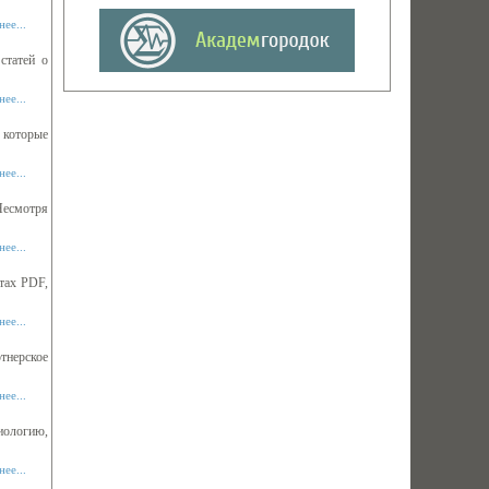
ее...
статей о
ее...
 которые
ее...
Несмотря
ее...
тах PDF,
ее...
тнерское
ее...
иологию,
ее...