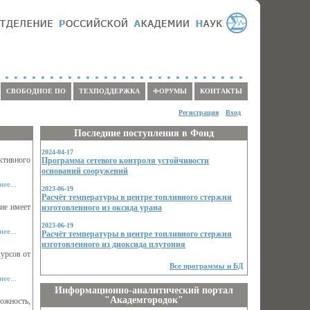
СВОБОДНОЕ ПО
ТЕХПОДДЕРЖКА
ФОРУМЫ
КОНТАКТЫ
Регистрация
Вход
Последние поступления в Фонд
2024-04-17
ктивного
Программа сетевого контроля устойчивости
оснований сооружений
ее...
2023-06-19
Расчёт температуры в центре топливного стержня
ние имеет
изготовленного из оксида урана
2023-06-19
ее...
Расчёт температуры в центре топливного стержня
изготовленного из диоксида плутония
урсов от
Все программы и БД
ее...
Информационно-аналитический портал
"Академгородок"
ожность,