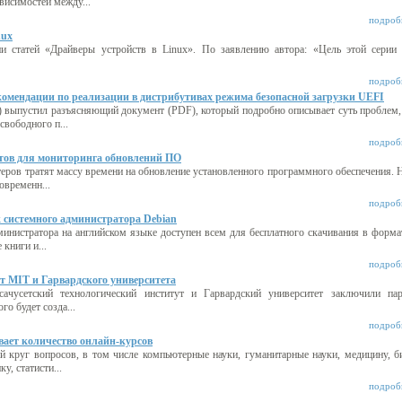
висимостей между...
подробн
nux
и статей «Драйверы устройств в Linux». По заявлению автора: «Цель этой серии 
подробн
мендации по реализации в дистрибутивах режима безопасной загрузки UEFI
 выпустил разъясняющий документ (PDF), который подробно описывает суть проблем,
свободного п...
подробн
тов для мониторинга обновлений ПО
ров тратят массу времени на обновление установленного программного обеспечения. 
современн...
подробн
 системного администратора Debian
инистратора на английском языке доступен всем для бесплатного скачивания в форма
книги и...
подробн
 MIT и Гарвардского университета
сачусетский технологический институт и Гарвардский университет заключили пар
го будет созда...
подробн
вает количество онлайн-курсов
 круг вопросов, в том числе компьютерные науки, гуманитарные науки, медицину, б
у, статисти...
подробн