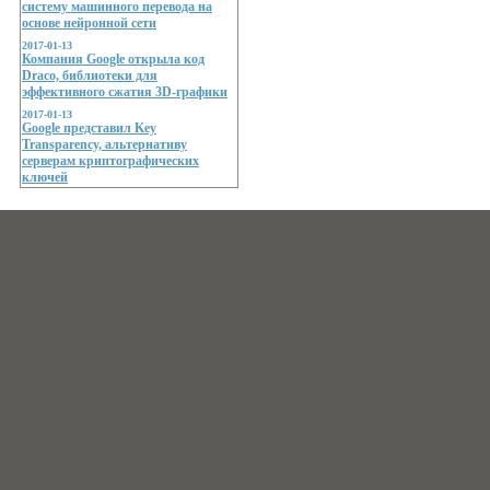
систему машинного перевода на
основе нейронной сети
2017-01-13
Компания Google открыла код
Draco, библиотеки для
эффективного сжатия 3D-графики
2017-01-13
Google представил Key
Transparency, альтернативу
серверам криптографических
ключей