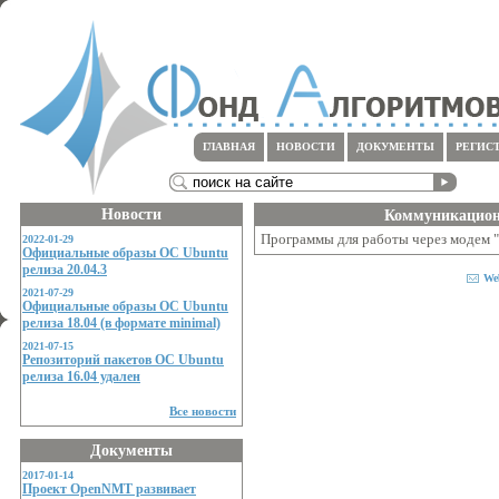
ГЛАВНАЯ
НОВОСТИ
ДОКУМЕНТЫ
РЕГИС
Новости
Коммуникацио
Программы для работы через модем "
2022-01-29
Официальные образы ОС Ubuntu
релиза 20.04.3
We
2021-07-29
Официальные образы ОС Ubuntu
релиза 18.04 (в формате minimal)
2021-07-15
Репозиторий пакетов ОС Ubuntu
релиза 16.04 удален
Все новости
Документы
2017-01-14
Проект OpenNMT развивает