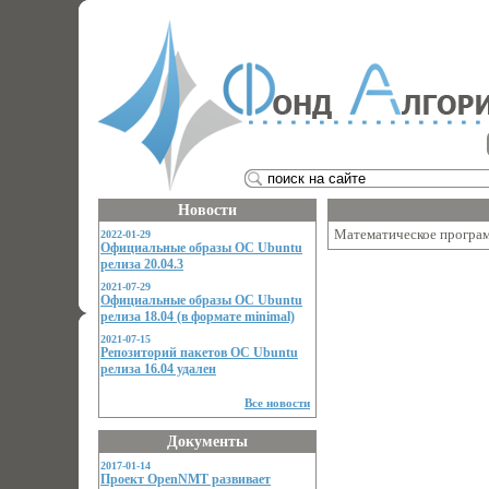
Новости
Математическое програм
2022-01-29
Официальные образы ОС Ubuntu
релиза 20.04.3
2021-07-29
Официальные образы ОС Ubuntu
релиза 18.04 (в формате minimal)
2021-07-15
Репозиторий пакетов ОС Ubuntu
релиза 16.04 удален
Все новости
Документы
2017-01-14
Проект OpenNMT развивает