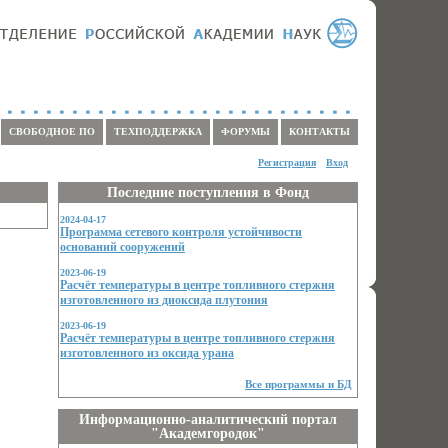
СВОБОДНОЕ ПО
ТЕХПОДДЕРЖКА
ФОРУМЫ
КОНТАКТЫ
Регистрация
Вход
Последние поступления в Фонд
2024-04-17
Программа сетевого контроля устойчивости
оснований сооружений
2023-06-19
Расчёт температуры в центре топливного стержня
изготовленного из диоксида плутония
2023-06-19
Расчёт температуры в центре топливного стержня
изготовленного из оксида урана
Все программы и БД
Информационно-аналитический портал
"Академгородок"