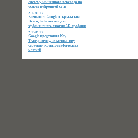
систему машинного перевода на
основе нейронной сети
2017-01-13
Компания Google открыла код
Draco, библиотеки для
эффективного сжатия 3D-графики
2017-01-13
Google представил Key
Transparency, альтернативу
серверам криптографических
ключей