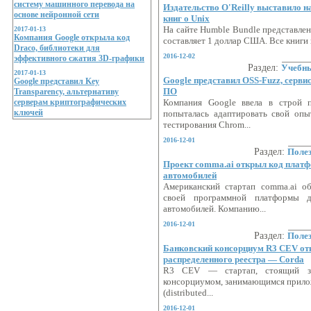
систему машинного перевода на
Издательство O'Reilly выставило 
основе нейронной сети
книг о Unix
2017-01-13
На сайте Humble Bundle представлен
Компания Google открыла код
составляет 1 доллар США. Все книги н
Draco, библиотеки для
2016-12-02
эффективного сжатия 3D-графики
Раздел:
Учебн
2017-01-13
Google представил OSS-Fuzz, серви
Google представил Key
ПО
Transparency, альтернативу
серверам криптографических
Компания Google ввела в строй п
ключей
попыталась адаптировать свой опы
тестирования Chrom...
2016-12-01
Раздел:
Поле
Проект comma.ai открыл код плат
автомобилей
Американский стартап comma.ai о
своей программной платформы д
автомобилей. Компанию...
2016-12-01
Раздел:
Поле
Банковский консорциум R3 CEV от
распределенного реестра — Corda
R3 CEV — стартап, стоящий з
консорциумом, занимающимся прило
(distributed...
2016-12-01