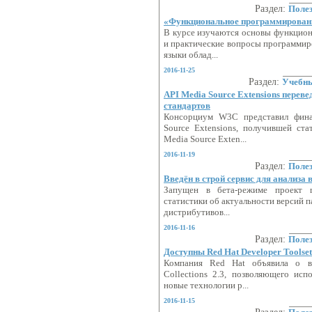
Раздел:
Поле
«Функциональное программировани
В курсе изучаются основы функцио
и практические вопросы программир
языки облад...
2016-11-25
Раздел:
Учебн
API Media Source Extensions перев
стандартов
Консорциум W3C представил фина
Source Extensions, получившей ста
Media Source Exten...
2016-11-19
Раздел:
Поле
Введён в строй сервис для анализа 
Запущен в бета-режиме проект r
статистики об актуальности версий 
дистрибутивов...
2016-11-16
Раздел:
Поле
Доступны Red Hat Developer Toolset 
Компания Red Hat объявила о в
Collections 2.3, позволяющего исп
новые технологии р...
2016-11-15