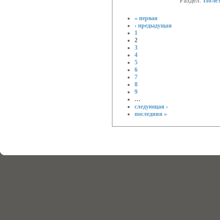
Раздел:
Поле
« первая
‹ предыдущая
1
2
3
4
5
6
7
8
9
…
следующая ›
последняя »