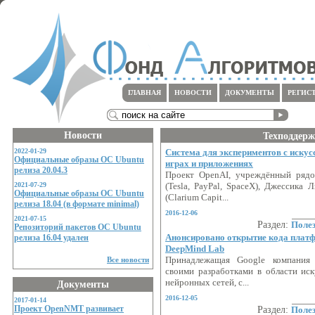
ГЛАВНАЯ
НОВОСТИ
ДОКУМЕНТЫ
РЕГИС
Новости
Техподдерж
2022-01-29
Система для экспериментов с иску
Официальные образы ОС Ubuntu
играх и приложениях
релиза 20.04.3
Проект OpenAI, учреждённый рядо
2021-07-29
(Tesla, PayPal, SpaceX), Джессика 
Официальные образы ОС Ubuntu
(Clarium Capit...
релиза 18.04 (в формате minimal)
2016-12-06
2021-07-15
Раздел:
Поле
Репозиторий пакетов ОС Ubuntu
Анонсировано открытие кода платф
релиза 16.04 удален
DeepMind Lab
Все новости
Принадлежащая Google компания 
своими разработками в области иск
нейронных сетей, с...
Документы
2016-12-05
2017-01-14
Проект OpenNMT развивает
Раздел:
Поле