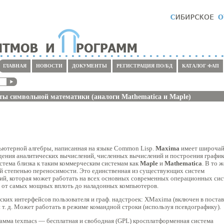
ГЛАВНАЯ
НОВОСТИ
ДОКУМЕНТЫ
РЕГИСТРАЦИЯ ПО/БД
КАТАЛОГ ФАП
ты символьной математики (аналоги Mathematica и Maple)
ьютерной алгебры, написанная на языке Common Lisp.
Maxima
имеет широча
едения аналитических вычислений, численных вычислений и построения график
стема близка к таким коммерческим системам как
Maple
и
Mathematica
. В то 
й степенью переносимости. Это единственная из существующих систем
ий, которая может работать на всех основных современных операционных си
я от самых мощных вплоть до наладонных компьютеров.
ских интерфейсов пользователя и граф. надстроек: XMaxima (включен в постав
т. д. Может работать в режиме командной строки (используя псевдографику).
амма texmacs — бесплатная и свободная (GPL) кросплатформенная система