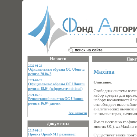
Новости
Паке
2022-01-29
Официальные образы ОС Ubuntu
Maxima
релиза 20.04.3
2021-07-29
Описание:
Официальные образы ОС Ubuntu
релиза 18.04 (в формате minimal)
Свободная система комп
набор средств для пров
2021-07-15
Репозиторий пакетов ОС Ubuntu
набору возможностей си
релиза 16.04 удален
она обладает высочайше
аналитических вычислен
Все новости
на компьютерах, начина
Имеет несколько графиче
Документы
многих ОС), wxMaxima и 
2017-01-14
Проект OpenNMT развивает
Существует также прогр