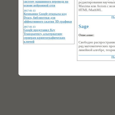
систему машинного перевода на
редактирования научных
основе нейронной сети
Maxima или Axiom с воз
HTML/MathML.
2017-01-13
Компания Google открыла код
Па
Draco, библиотеки для
эффективного сжатия 3D-графики
Sage
2017-01-13
Google представил Key
Transparency, альтернативу
Описание:
серверам криптографических
ключей
Свободно распространяе
ряд математических проц
линейной алгебре, теори
Па