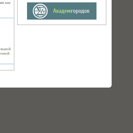
ми как
и
ольшой
точной