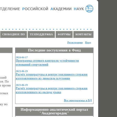
СВОБОДНОЕ ПО
ТЕХПОДДЕРЖКА
ФОРУМЫ
КОНТАКТЫ
Регистрация
Вход
Последние поступления в Фонд
2024-04-17
Программа сетевого контроля устойчивости
оснований сооружений
2023-06-19
Расчёт температуры в центре топливного стержня
йший
изготовленного из диоксида плутония
ов. По
же время
2023-06-19
Расчёт температуры в центре топливного стержня
изготовленного из оксида урана
стемах
Все программы и БД
ку во
Информационно-аналитический портал
"Академгородок"