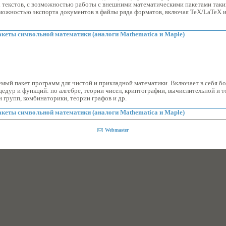
 текстов, с возможностью работы с внешними математическими пакетами таки
можностью экспорта документов в файлы ряда форматов, включая TeX/LaTeX 
кеты символьной математики (аналоги Mathematica и Maple)
мый пакет программ для чистой и прикладной математики. Включает в себя б
едур и функций: по алгебре, теории чисел, криптографии, вычислительной и 
и групп, комбинаторики, теории графов и др.
кеты символьной математики (аналоги Mathematica и Maple)
Webmaster