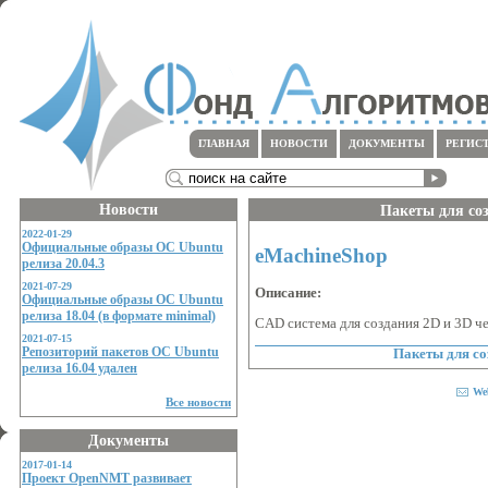
ГЛАВНАЯ
НОВОСТИ
ДОКУМЕНТЫ
РЕГИС
Новости
Пакеты для со
2022-01-29
Официальные образы ОС Ubuntu
eMachineShop
релиза 20.04.3
2021-07-29
Описание:
Официальные образы ОС Ubuntu
релиза 18.04 (в формате minimal)
CAD система для создания 2D и 3D ч
2021-07-15
Репозиторий пакетов ОС Ubuntu
Пакеты для со
релиза 16.04 удален
We
Все новости
Документы
2017-01-14
Проект OpenNMT развивает