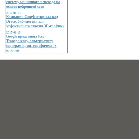
систему машинного перевода на
основе нейронной сети
2017-01-13
Компания Google открыла код
Draco, библиотеки для
эффективного сжатия 3D-графики
2017-01-13
Google представил Key
Transparency, альтернативу
серверам криптографических
ключей