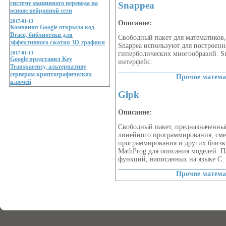
систему машинного перевода на
Snappea
основе нейронной сети
2017-01-13
Описание:
Компания Google открыла код
Draco, библиотеки для
Свободный пакет для математиков,
эффективного сжатия 3D-графики
Snappea используют для построени
2017-01-13
гиперболических многообразий. Sn
Google представил Key
интерфейс.
Transparency, альтернативу
серверам криптографических
Прочие матема
ключей
Glpk
Описание:
Cвободный пакет, предназначенны
линейного программирования, см
программирования и других близки
MathProg для описания моделей. П
функций, написанных на языке C.
Прочие матема