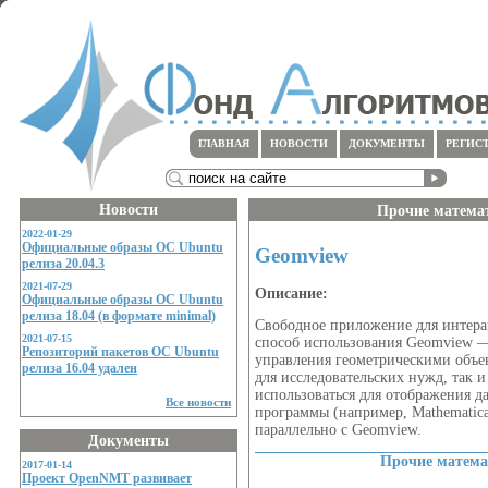
ГЛАВНАЯ
НОВОСТИ
ДОКУМЕНТЫ
РЕГИС
Новости
Прочие матема
2022-01-29
Официальные образы ОС Ubuntu
Geomview
релиза 20.04.3
2021-07-29
Описание:
Официальные образы ОС Ubuntu
релиза 18.04 (в формате minimal)
Свободное приложение для интер
2021-07-15
способ использования Geomview — 
Репозиторий пакетов ОС Ubuntu
управления геометрическими объе
релиза 16.04 удален
для исследовательских нужд, так 
использоваться для отображения д
Все новости
программы (например, Mathematic
параллельно с Geomview.
Документы
Прочие матема
2017-01-14
Проект OpenNMT развивает