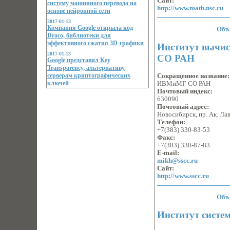
Сайт:
систему машинного перевода на
http://www.math.nsc.ru
основе нейронной сети
2017-01-13
Компания Google открыла код
Объ
Draco, библиотеки для
эффективного сжатия 3D-графики
Институт вычис
2017-01-13
СО РАН
Google представил Key
Transparency, альтернативу
серверам криптографических
Сокращенное название
ключей
ИВМиМГ СО РАН
Почтовый индекс:
630090
Почтовый адрес:
Новосибирск, пр. Ак. Лав
Телефон:
+7(383) 330-83-53
Факс:
+7(383) 330-87-83
E-mail:
mikh@sscc.ru
Сайт:
http://www.sscc.ru
Объ
Институт систе