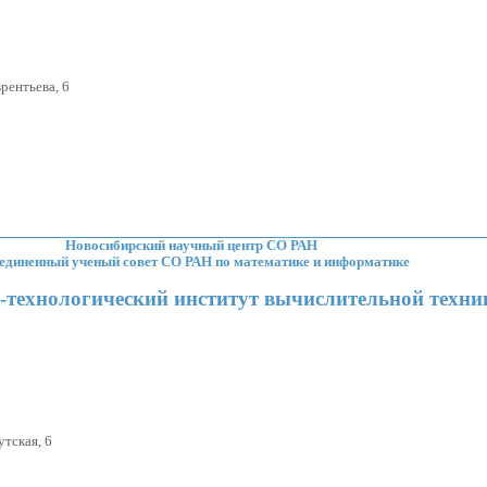
:
рентьева, 6
Новосибирский научный центр СО РАН
единенный ученый совет СО РАН по математике и информатике
-технологический институт вычислительной техни
:
утская, 6