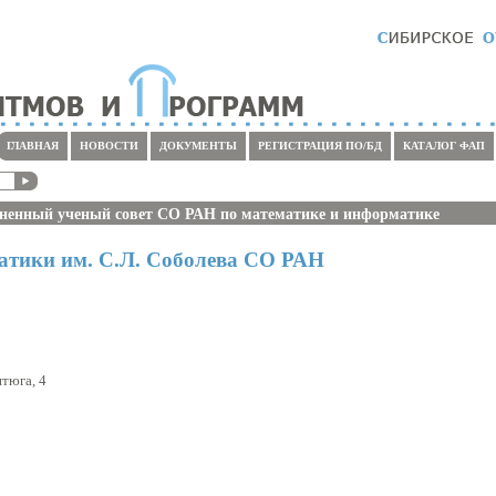
ГЛАВНАЯ
НОВОСТИ
ДОКУМЕНТЫ
РЕГИСТРАЦИЯ ПО/БД
КАТАЛОГ ФАП
ненный ученый совет СО РАН по математике и информатике
атики им. С.Л. Соболева СО РАН
:
птюга, 4