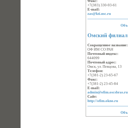
Факс:
+7(383) 330-93-61
E-mail:
zas@kti.nsc.ru
Объ
Омский филиал 
Сокращенное название
ОФ ИМ СО РАН
Почтовый индекс:
644099
Почтовый адрес:
Омск, ул. Певцова, 13
Телефон:
+7(381-2) 23-65-67
Факс:
+7(381-2) 23-45-84
E-mail:
admin@ofim.oscsbras.ru
Сайт:
http://ofim.okno.ru
Объ