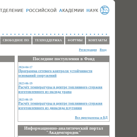
СВОБОДНОЕ ПО
ТЕХПОДДЕРЖКА
ФОРУМЫ
КОНТАКТЫ
Регистрация
Вход
Последние поступления в Фонд
2024-04-17
Программа сетевого контроля устойчивости
оснований сооружений
2023-06-19
Расчёт температуры в центре топливного стержня
изготовленного из оксида урана
2023-06-19
Расчёт температуры в центре топливного стержня
изготовленного из диоксида плутония
Все программы и БД
Информационно-аналитический портал
"Академгородок"