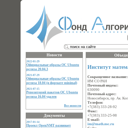
Новости
Объеди
2022-01-29
Официальные образы ОС Ubuntu
Институт матем
релиза 20.04.3
2021-07-29
Сокращенное название
Официальные образы ОС Ubuntu
ИМ СО РАН
релиза 18.04 (в формате minimal)
Почтовый индекс:
2021-07-15
630090
Репозиторий пакетов ОС Ubuntu
Почтовый адрес:
релиза 16.04 удален
Новосибирск, пр. Ак. Ко
Телефон:
Все новости
+7(383) 333-28-92
Факс:
Документы
+7(383) 333-25-98
E-mail:
2017-01-14
im@math.nsc.ru
Проект OpenNMT развивает