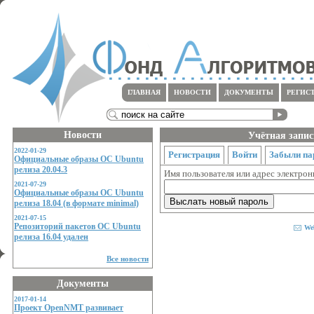
ГЛАВНАЯ
НОВОСТИ
ДОКУМЕНТЫ
РЕГИС
Новости
Учётная запис
2022-01-29
Регистрация
Войти
Забыли па
Официальные образы ОС Ubuntu
релиза 20.04.3
Имя пользователя или адрес электро
2021-07-29
Официальные образы ОС Ubuntu
релиза 18.04 (в формате minimal)
2021-07-15
Репозиторий пакетов ОС Ubuntu
We
релиза 16.04 удален
Все новости
Документы
2017-01-14
Проект OpenNMT развивает