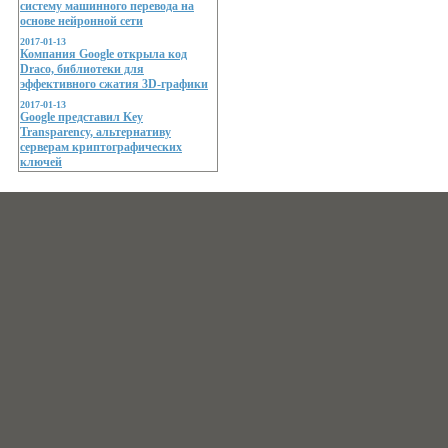
систему машинного перевода на
основе нейронной сети
2017-01-13
Компания Google открыла код
Draco, библиотеки для
эффективного сжатия 3D-графики
2017-01-13
Google представил Key
Transparency, альтернативу
серверам криптографических
ключей